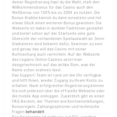
deiner Registrierung hast du die Wahl, statt den
Willkommensbonus für das Casino auch den
Wettbonus von 100% bis zu 200€ zu nutzen. Die
Bonus-Krabbe kannst du dann einsetzen und mit
etwas Glück einen weiteren Bonus gewinnen. Die
Webseite ist dabei in dunklen Farbtönen gestaltet
und bietet schon auf der Startseite eine gute
Übersicht der vorhandenen Spielauswahl an. Denn
Gladiatoren sind bekannt dafür, Gewinner zu sein
und genau das will das Casino mit seiner
Aufmachung auch vermitteln. Auf der Webseite
des Legiano Online Casinos setzt man
designtechnisch auf das antike Rom, was der
Name schon erahnen lässt.
Das Support-Team ist rund um die Uhr verfügbar
und hilft Ihnen, wieder Zugang zu Ihrem Konto zu
erhalten. Nach erfolgreicher Registrierung können
Sie sich jederzeit über die offizielle Webseite oder
die mobile App einloggen. Zusätzlich gibt es einen
FAQ-Bereich, der Themen wie Kontoeinstellungen,
Bonusregeln, Zahlungsoptionen und technische
Fragen
behandelt
.