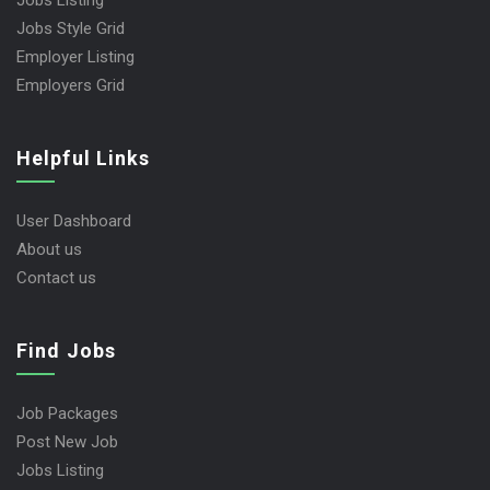
Jobs Listing
Jobs Style Grid
Employer Listing
Employers Grid
Helpful Links
User Dashboard
About us
Contact us
Find Jobs
Job Packages
Post New Job
Jobs Listing