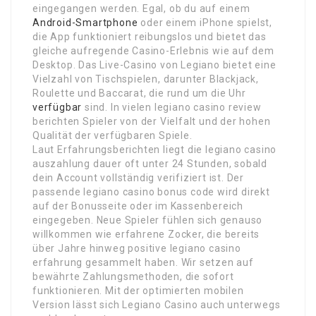
eingegangen werden. Egal, ob du auf einem
Android-Smartphone
oder einem iPhone spielst,
die App funktioniert reibungslos und bietet das
gleiche aufregende Casino-Erlebnis wie auf dem
Desktop. Das Live-Casino von Legiano bietet eine
Vielzahl von Tischspielen, darunter Blackjack,
Roulette und Baccarat, die rund um die Uhr
verfügbar
sind. In vielen legiano casino review
berichten Spieler von der Vielfalt und der hohen
Qualität der verfügbaren Spiele.
Laut Erfahrungsberichten liegt die legiano casino
auszahlung dauer oft unter 24 Stunden, sobald
dein Account vollständig verifiziert ist. Der
passende legiano casino bonus code wird direkt
auf der Bonusseite oder im Kassenbereich
eingegeben. Neue Spieler fühlen sich genauso
willkommen wie erfahrene Zocker, die bereits
über Jahre hinweg positive legiano casino
erfahrung gesammelt haben. Wir setzen auf
bewährte Zahlungsmethoden, die sofort
funktionieren. Mit der optimierten mobilen
Version lässt sich Legiano Casino auch unterwegs