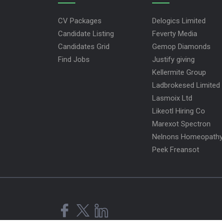
CV Packages
Delogics Limited
Candidate Listing
Feverty Media
Candidates Grid
Gemop Diamonds
Find Jobs
Justify giving
Kellermite Group
Ladbrokesed Limited
Lasmoix Ltd
Likeotl Hiring Co
Marexot Spectron
Nelnons Homeopath
Peek Freansot