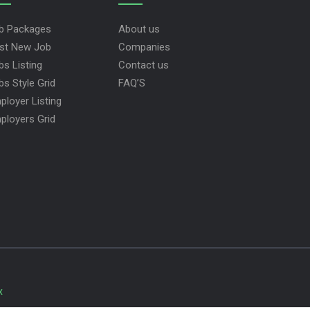
b Packages
About us
st New Job
Companies
bs Listing
Contact us
bs Style Grid
FAQ’S
ployer Listing
ployers Grid
x