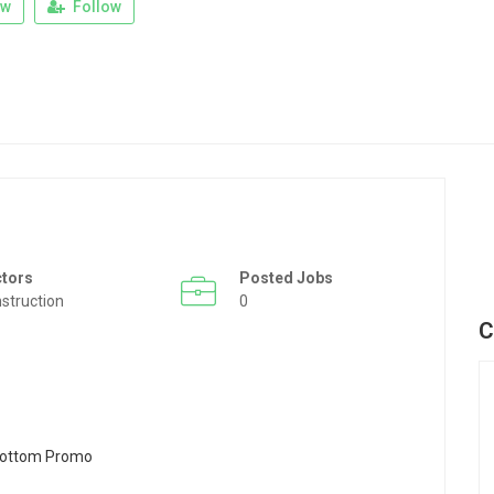
ew
Follow
ctors
Posted Jobs
struction
0
C