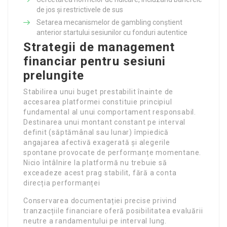
de jos și restrictivele de sus
Setarea mecanismelor de gambling conștient
anterior startului sesiunilor cu fonduri autentice
Strategii de management
financiar pentru sesiuni
prelungite
Stabilirea unui buget prestabilit înainte de
accesarea platformei constituie principiul
fundamental al unui comportament responsabil.
Destinarea unui montant constant pe interval
definit (săptămânal sau lunar) împiedică
angajarea afectivă exagerată și alegerile
spontane provocate de performanțe momentane.
Nicio întâlnire la platformă nu trebuie să
exceadeze acest prag stabilit, fără a conta
direcția performanței
Conservarea documentației precise privind
tranzacțiile financiare oferă posibilitatea evaluării
neutre a randamentului pe interval lung.