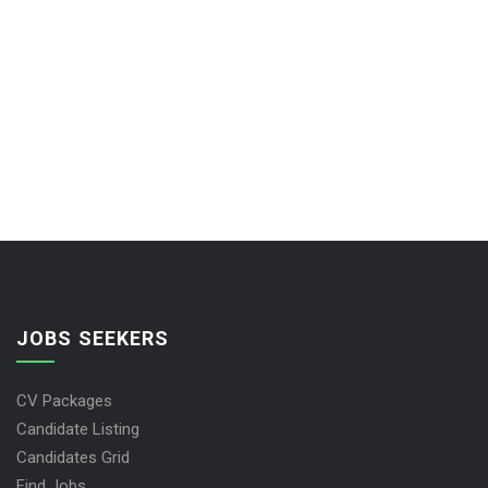
JOBS SEEKERS
CV Packages
Candidate Listing
Candidates Grid
Find Jobs