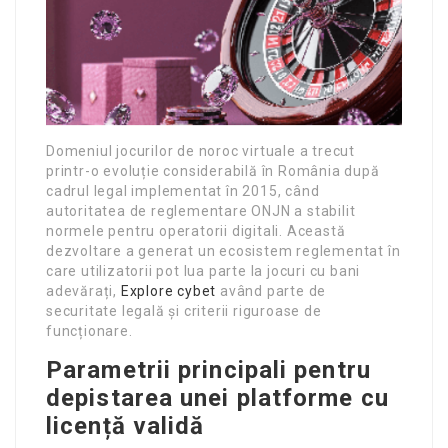
Domeniul jocurilor de noroc virtuale a trecut
printr-o evoluție considerabilă în România după
cadrul legal implementat în 2015, când
autoritatea de reglementare ONJN a stabilit
normele pentru operatorii digitali. Această
dezvoltare a generat un ecosistem reglementat în
care utilizatorii pot lua parte la jocuri cu bani
adevărați,
Explore cybet
având parte de
securitate legală și criterii riguroase de
funcționare.
Parametrii principali pentru
depistarea unei platforme cu
licență validă