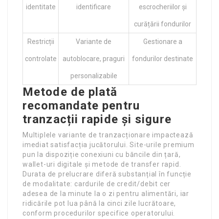
identitate
identificare
escrocheriilor și
curățării fondurilor
Restricții
Variante de
Gestionare a
controlate
autoblocare, praguri
fondurilor destinate
personalizabile
Metode de plată
recomandate pentru
tranzacții rapide și sigure
Multiplele variante de tranzacționare impactează
imediat satisfacția jucătorului. Site-urile premium
pun la dispoziție conexiuni cu băncile din țară,
wallet-uri digitale și metode de transfer rapid.
Durata de prelucrare diferă substanțial în funcție
de modalitate: cardurile de credit/debit cer
adesea de la minute la o zi pentru alimentări, iar
ridicările pot lua până la cinci zile lucrătoare,
conform procedurilor specifice operatorului.