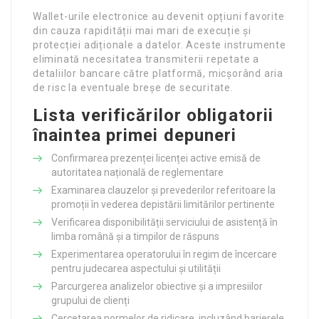
Wallet-urile electronice au devenit opțiuni favorite
din cauza rapidității mai mari de execuție și
protecției adiționale a datelor. Aceste instrumente
eliminată necesitatea transmiterii repetate a
detaliilor bancare către platformă, micșorând aria
de risc la eventuale breșe de securitate.
Lista verificărilor obligatorii
înaintea primei depuneri
Confirmarea prezenței licenței active emisă de
autoritatea națională de reglementare
Examinarea clauzelor și prevederilor referitoare la
promoții în vederea depistării limitărilor pertinente
Verificarea disponibilității serviciului de asistență în
limba română și a timpilor de răspuns
Experimentarea operatorului în regim de încercare
pentru judecarea aspectului și utilității
Parcurgerea analizelor obiective și a impresiilor
grupului de clienți
Cercetarea normelor de ridicare, incluzând barierele