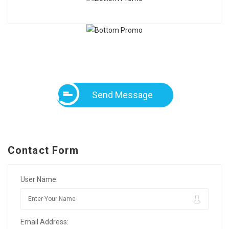
Send Message
Contact Form
User Name:
Email Address: