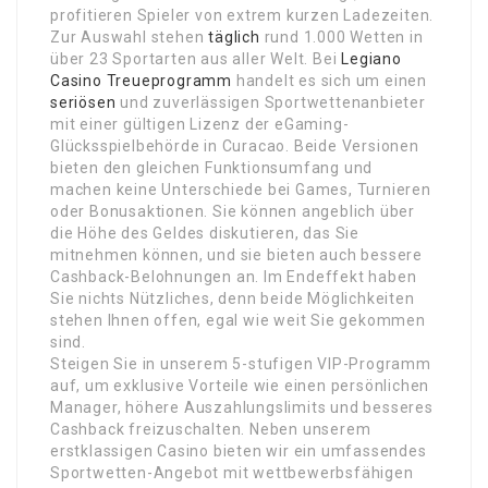
profitieren Spieler von extrem kurzen Ladezeiten.
Zur Auswahl stehen
täglich
rund 1.000 Wetten in
über 23 Sportarten aus aller Welt. Bei
Legiano
Casino Treueprogramm
handelt es sich um einen
seriösen
und zuverlässigen Sportwettenanbieter
mit einer gültigen Lizenz der eGaming-
Glücksspielbehörde in Curacao. Beide Versionen
bieten den gleichen Funktionsumfang und
machen keine Unterschiede bei Games, Turnieren
oder Bonusaktionen. Sie können angeblich über
die Höhe des Geldes diskutieren, das Sie
mitnehmen können, und sie bieten auch bessere
Cashback-Belohnungen an. Im Endeffekt haben
Sie nichts Nützliches, denn beide Möglichkeiten
stehen Ihnen offen, egal wie weit Sie gekommen
sind.
Steigen Sie in unserem 5-stufigen VIP-Programm
auf, um exklusive Vorteile wie einen persönlichen
Manager, höhere Auszahlungslimits und besseres
Cashback freizuschalten. Neben unserem
erstklassigen Casino bieten wir ein umfassendes
Sportwetten-Angebot mit wettbewerbsfähigen