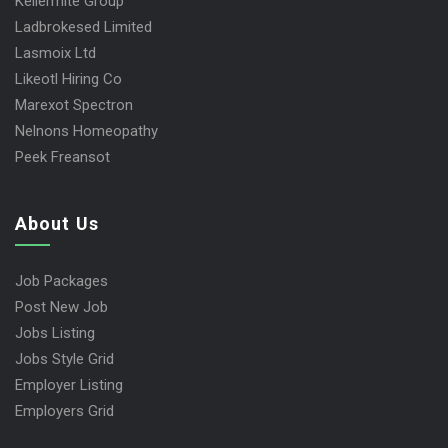
Kellermite Group
Ladbrokesed Limited
Lasmoix Ltd
Likeotl Hiring Co
Marexot Spectron
Nelnons Homeopathy
Peek Freansot
About Us
Job Packages
Post New Job
Jobs Listing
Jobs Style Grid
Employer Listing
Employers Grid