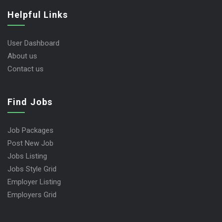
Helpful Links
User Dashboard
About us
Contact us
Find Jobs
Job Packages
Post New Job
Jobs Listing
Jobs Style Grid
Employer Listing
Employers Grid