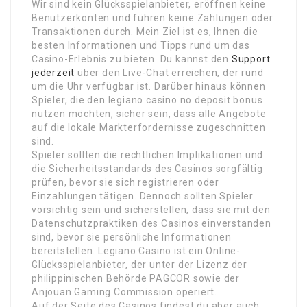
Wir sind kein Glücksspielanbieter, eröffnen keine
Benutzerkonten und führen keine Zahlungen oder
Transaktionen durch. Mein Ziel ist es, Ihnen die
besten Informationen und Tipps rund um das
Casino-Erlebnis zu bieten. Du kannst den
Support
jederzeit
über den Live-Chat erreichen, der rund
um die Uhr verfügbar ist. Darüber hinaus können
Spieler, die den legiano casino no deposit bonus
nutzen möchten, sicher sein, dass alle Angebote
auf die lokale Markterfordernisse zugeschnitten
sind.
Spieler sollten die rechtlichen Implikationen und
die Sicherheitsstandards des Casinos sorgfältig
prüfen, bevor sie sich registrieren oder
Einzahlungen tätigen. Dennoch sollten Spieler
vorsichtig sein und sicherstellen, dass sie mit den
Datenschutzpraktiken des Casinos einverstanden
sind, bevor sie persönliche Informationen
bereitstellen. Legiano Casino ist ein Online-
Glücksspielanbieter, der unter der Lizenz der
philippinischen Behörde PAGCOR sowie der
Anjouan Gaming Commission operiert.
Auf der Seite des Casinos findest du aber auch