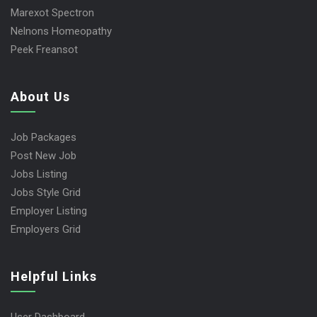
Marexot Spectron
Nelnons Homeopathy
Peek Freansot
About Us
Job Packages
Post New Job
Jobs Listing
Jobs Style Grid
Employer Listing
Employers Grid
Helpful Links