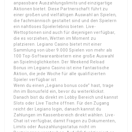
anpassbare Auszahlungslimits und einzigartige
Aktionen bietet. Diese Partnerschaft führt zu
einer großen und vielfältigen Auswahl an Spielen,
die fachmännisch gestaltet sind und den Spielern
ein nahtloses Spielerlebnis bieten. Live-
Wettoptionen sind auch für diejenigen verfügbar,
die es vorziehen, Wetten im Moment zu
platzieren. Legiano Casino bietet mit einer
Sammlung von über 9.000 Spielen von mehr als
100 Top-Softwareanbietern eine große Auswahl
an Spielmöglichkeiten. Der Weekend Reload
Bonus im Legiano Casino ist eine fantastische
Aktion, die jede Woche für alle qualifizierten
Spieler verfügbar ist.
Wenn du einen „Legiano bonus code” hast, trage
ihn im Bonusfeld ein, bevor du weiterklickst.
Danach bist du direkt im Lobby Bereich und kannst
Slots oder Live Tische öffnen. Für den Zugang
reicht der Legiano login, danach kannst du
Zahlungen im Kassenbereich direkt wählen. Live-
Chat ist verfügbar, damit Fragen zu Dokumenten,
Limits oder Auszahlungsstatus nicht im