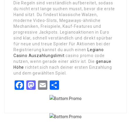
Die Regeln sind verständlich aufbereitet, sodass
du nicht erst lange suchen musst, bevor die erste
Hand sitzt. Du findest klassische Walzen,
moderne Video-Slots, Megaways-ähnliche
Mechaniken, Freispiele, Kauf-Features und
progressive Jackpots. Legianoaktionen in Euro
sind klar, schnell verständlich und direkt spürbar
für neue und treue Spieler Für Aktionen bei der
Registrierung kannst du auch einen
Legiano
Casino Auszahlungslimit
casino promo code
nutzen, wenn gerade einer aktiv ist. Die
genaue
Höhe
richtet sich nach deiner ersten Einzahlung
und dem gewählten Spiel.
Facebook
Mastodon
Email
Share