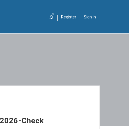
0
Register
Sign In
n 2026-Check