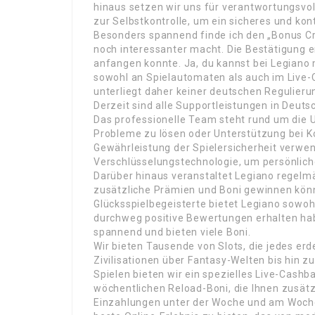
hinaus setzen wir uns für verantwortungsvol
zur Selbstkontrolle, um ein sicheres und kon
Besonders spannend finde ich den „Bonus Crab
noch interessanter macht. Die Bestätigung er
anfangen konnte. Ja, du kannst bei Legiano 
sowohl an Spielautomaten als auch im Live-C
unterliegt daher keiner deutschen Regulieru
Derzeit sind alle Supportleistungen in Deu
Das professionelle Team steht rund um die 
Probleme zu lösen oder Unterstützung bei K
Gewährleistung der Spielersicherheit verwe
Verschlüsselungstechnologie, um persönlich
Darüber hinaus veranstaltet Legiano regelm
zusätzliche Prämien und Boni gewinnen könne
Glücksspielbegeisterte bietet Legiano sowohl 
durchweg positive Bewertungen erhalten ha
spannend und bieten viele Boni.
Wir bieten Tausende von Slots, die jedes e
Zivilisationen über Fantasy-Welten bis hin z
Spielen bieten wir ein spezielles Live-Cashba
wöchentlichen Reload-Boni, die Ihnen zusätz
Einzahlungen unter der Woche und am Wochen