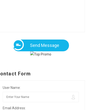
Send Message
ontact Form
User Name:
Email Address: