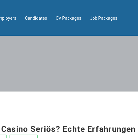
mployers
Candidates
CV Packages
Job Packages
 Casino Seriös? Echte Erfahrunge