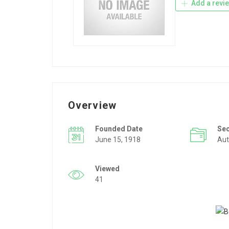
Add a revi
Overview
Founded Date
Se
June 15, 1918
Aut
Viewed
41