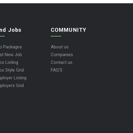
ind Jobs
COMMUNITY
b Packages
About us
st New Job
Companies
bs Listing
Contact us
bs Style Grid
FAQ’S
ployer Listing
ployers Grid