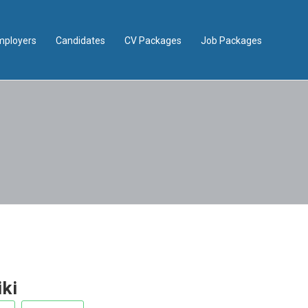
mployers
Candidates
CV Packages
Job Packages
ki