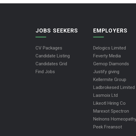
JOBS SEEKERS
EMPLOYERS
CV Packages
Delogics Limited
Candidate Listing
Feverty Media
Candidates Grid
Gemop Diamonds
Find Jobs
Justify giving
Kellermite Group
Ladbrokesed Limited
Lasmoix Ltd
Likeotl Hiring Co
Marexot Spectron
Nelnons Homeopath
Peek Freansot