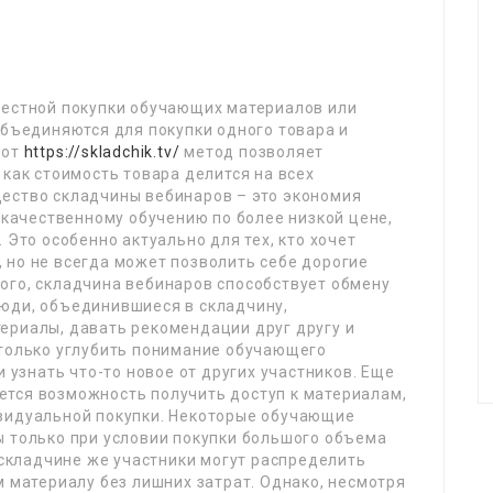
местной покупки обучающих материалов или
объединяются для покупки одного товара и
тот
https://skladchik.tv/
метод позволяет
 как стоимость товара делится на всех
ество складчины вебинаров – это экономия
к качественному обучению по более низкой цене,
 Это особенно актуально для тех, кто хочет
 но не всегда может позволить себе дорогие
ого, складчина вебинаров способствует обмену
юди, объединившиеся в складчину,
ериалы, давать рекомендации друг другу и
 только углубить понимание обучающего
и узнать что-то новое от других участников. Еще
тся возможность получить доступ к материалам,
видуальной покупки. Некоторые обучающие
ы только при условии покупки большого объема
В складчине же участники могут распределить
м материалу без лишних затрат. Однако, несмотря