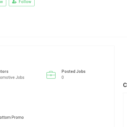
ew
Follow
ctors
Posted Jobs
omotive Jobs
0
C