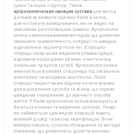
сумок та інших структур. Також
артроскопическая санация сустава
цей метод
допомагає виявити причину болю в коліні,
діагностувати захворювання, які не видно на
звичайних рентгенівських знімках. Артроскопія
коліна є малоінвазивним методом, що дозволяє
зменшити травматичність операції та швидше
відновлення пацієнта після неї. В процесі
операції лікар може видалити уламки хряща,
відновити пошкоджені зв’язки, очистити від
запальних процесів суглоб. Артроскопія коліна
виконується в умовах стаціонару під загальною
анестезією чи місцевою анестезією. Після
операції пацієнт може відразу почати вправи
для відновлення суглоба та м’язів, що сприяє
швидкому поверненню до звичного способу
життя. У Києві артроскопію коліна виконують в
багатьох клініках та медичних центрах. Лікарі,
які займаються цим видом операцій, мають
великий досвід та високу кваліфікацію. Вони
використовують сучасне обладнання та методи
лікування, що дозволяють досягти високих