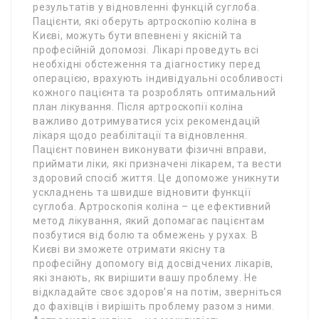
результатів у відновленні функцій суглоба.
Пацієнти, які оберуть артроскопію коліна в
Києві, можуть бути впевнені у якісній та
професійній допомозі. Лікарі проведуть всі
необхідні обстеження та діагностику перед
операцією, врахують індивідуальні особливості
кожного пацієнта та розроблять оптимальний
план лікування. Після артроскопії коліна
важливо дотримуватися усіх рекомендацій
лікаря щодо реабілітації та відновлення.
Пацієнт повинен виконувати фізичні вправи,
приймати ліки, які призначені лікарем, та вести
здоровий спосіб життя. Це допоможе уникнути
ускладнень та швидше відновити функції
суглоба. Артроскопія коліна – це ефективний
метод лікування, який допомагає пацієнтам
позбутися від болю та обмежень у рухах. В
Києві ви зможете отримати якісну та
професійну допомогу від досвідчених лікарів,
які знають, як вирішити вашу проблему. Не
відкладайте своє здоров’я на потім, зверніться
до фахівців і вирішіть проблему разом з ними.