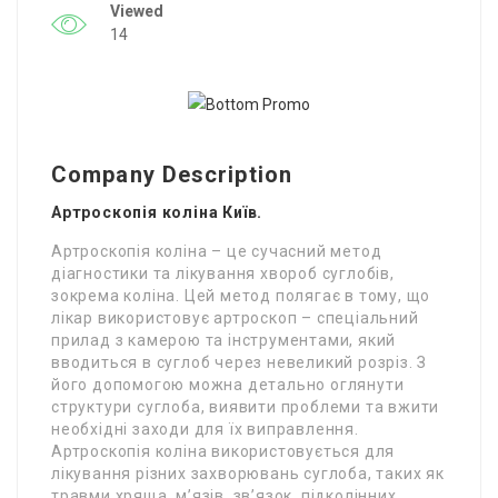
Viewed
14
Company Description
Артроскопія коліна Київ.
Артроскопія коліна – це сучасний метод
діагностики та лікування хвороб суглобів,
зокрема коліна. Цей метод полягає в тому, що
лікар використовує артроскоп – спеціальний
прилад з камерою та інструментами, який
вводиться в суглоб через невеликий розріз. З
його допомогою можна детально оглянути
структури суглоба, виявити проблеми та вжити
необхідні заходи для їх виправлення.
Артроскопія коліна використовується для
лікування різних захворювань суглоба, таких як
травми хряща, м’язів, зв’язок, підколінних