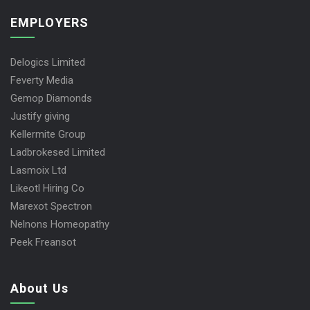
EMPLOYERS
Delogics Limited
Feverty Media
Gemop Diamonds
Justify giving
Kellermite Group
Ladbrokesed Limited
Lasmoix Ltd
Likeotl Hiring Co
Marexot Spectron
Nelnons Homeopathy
Peek Freansot
About Us