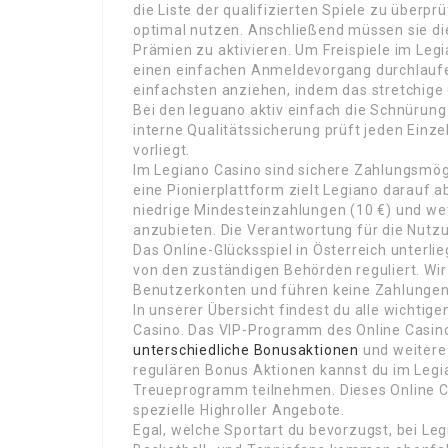
die Liste der qualifizierten Spiele zu überprü
optimal nutzen. Anschließend müssen sie d
Prämien zu aktivieren. Um Freispiele im Legi
einen einfachen Anmeldevorgang durchlaufe
einfachsten anziehen, indem das stretchige 
Bei den leguano aktiv einfach die Schnürung 
interne Qualitätssicherung prüft jeden Einze
vorliegt.
Im Legiano Casino sind sichere Zahlungsmögli
eine Pionierplattform zielt Legiano darauf ab
niedrige Mindesteinzahlungen (10 €) und w
anzubieten. Die Verantwortung für die Nutz
Das Online-Glücksspiel in Österreich unterli
von den zuständigen Behörden reguliert. Wir 
Benutzerkonten und führen keine Zahlungen
In unserer Übersicht findest du alle wicht
Casino. Das VIP-Programm des Online Casinos 
unterschiedliche Bonusaktionen
und weitere
regulären Bonus Aktionen kannst du im Legi
Treueprogramm teilnehmen. Dieses Online Ca
spezielle Highroller Angebote.
Egal, welche Sportart du bevorzugst, bei Le