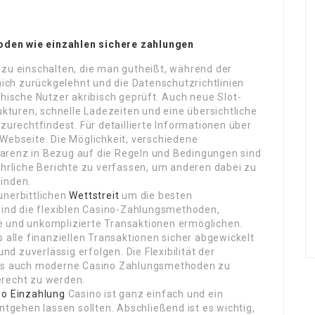
oden wie einzahlen sichere zahlungen
 zu einschalten, die man gutheißt, während der
 mich zurückgelehnt und die Datenschutzrichtlinien
chische Nutzer akribisch geprüft. Auch neue Slot-
rukturen, schnelle Ladezeiten und eine übersichtliche
 zurechtfindest. Für detaillierte Informationen über
 Webseite. Die Möglichkeit, verschiedene
arenz in Bezug auf die Regeln und Bedingungen sind
ehrliche Berichte zu verfassen, um anderen dabei zu
finden.
unerbittlichen
Wettstreit
um die besten
nd die flexiblen Casino-Zahlungsmethoden,
e und unkomplizierte Transaktionen ermöglichen.
s alle finanziellen Transaktionen sicher abgewickelt
 zuverlässig erfolgen. Die Flexibilität der
 als auch moderne Casino Zahlungsmethoden zu
erecht zu werden.
no Einzahlung
Casino ist ganz einfach und ein
ntgehen lassen sollten. Abschließend ist es wichtig,