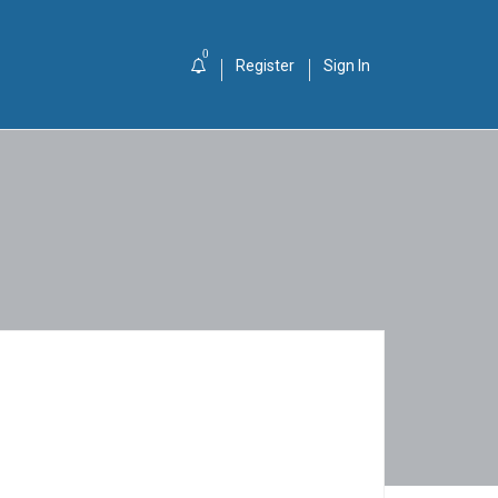
0
Register
Sign In