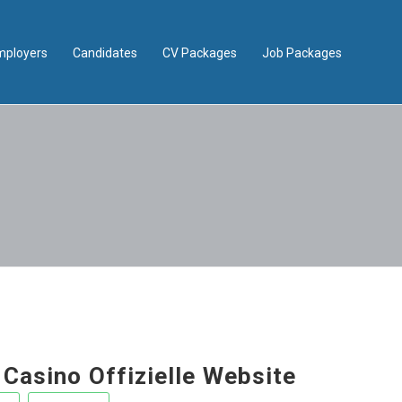
mployers
Candidates
CV Packages
Job Packages
 Casino Offizielle Website