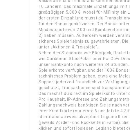
Basketball- und Tennisfans kommen ebenfalls
10 Ländern. Das maximale Einzahlungslimit 
großzügigen 5.000 €, wobei für MiFinity ein L
der ersten Einzahlung musst du Transaktionen
für den Bonus qualifizieren. Der Bonus unter
Mindestquote von 2.00 und Kombiwetten ein
2) haben müssen. Außerdem werden verantw
sicheres Spielerlebnis zu gewährleisten. Die
unter „Aktionen & Freispiele”.
Neben den Standards wie Blackjack, Roulette
wie Caribbean Stud Poker oder Pai Gow. Die
unser Bankkonto nach weiteren 24 Stunden.
Spielerkonto verfügbar, und der 100€ Bonus w
technisches Problem geben, etwa eine Meldun
Support jederzeit freundlich zur Verfügung, 
geschützt, Transaktionen sind transparent 
Das machst du direkt im Spielerkonto unter 
Pro Haushalt, IP-Adresse und Zahlungsmethod
Zahlungsnachweis benötigen Sie je nach ver
Ihrer Kreditkarte (nur erste 6 und letzte 4 Z
Identitätsnachweis akzeptiert Legiano Ihre
(jeweils Vorder- und Rückseite in Farbe). Si
klicken und sofort loslegen. Legiano bietet 