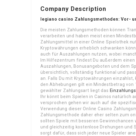
Company Description
legiano casino Zahlungsmethoden: Vor- u
Die meisten Zahlungsmethoden können Tran
verarbeiten und haben meist einen Mindestbe
Zahlungsmittel in einer Online Spielothek nu
Kryptowährungen erheblich schwanken könne
auch für Auszahlungen nutzen, wobei manchm
Im Hilfezentrum findest Du außerdem einen 
Auszahlungen, Bonusangeboten und dem Spie
übersichtlich, vollständig funktional und p
an. Falls Du mit Kryptowährungen einzahls
den Abhebungen gilt ein Mindestbetrag von 1
gewählter Zahlungsart liegt das
Einzahlungs
Ihr könnt beim Spielen in Casinos natürlich
versprochen gehen wir auch auf die spezifisch
Verwendung dieser Online Casino Zahlungsm
Zahlungsmethode daher eher selten zum onli
sollten Spiele mit besseren Gewinnchancen w
und gleichzeitig kostenlose Drehungen und 
sorgt dafür, dass sich jeder neue Spieler ane