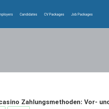
mployers
Candidates
CV Packages
Job Packages
 casino Zahlungsmethoden: Vor- un