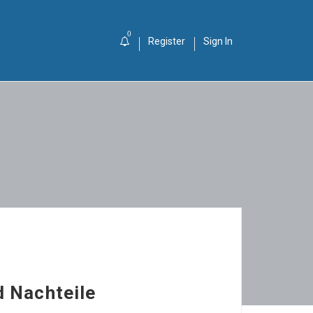
0
Register
Sign In
d Nachteile