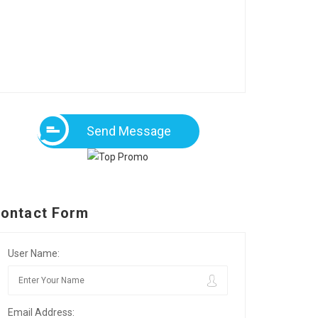
Send Message
ontact Form
User Name:
Email Address: