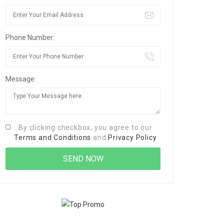
Phone Number:
Message:
By clicking checkbox, you agree to our
Terms and Conditions
and
Privacy Policy