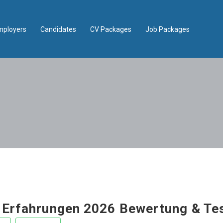
mployers
Candidates
CV Packages
Job Packages
 Erfahrungen 2026 Bewertung & Te