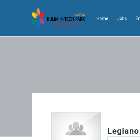
Home
Jobs
E
Legiano