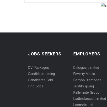
JOBS SEEKERS
EMPLOYERS
CV Packages
Delogics Limited
Candidate Listing
Feverty Media
Candidates Grid
Gemop Diamonds
Find Jobs
Justify giving
Kellermite Group
Ladbrokesed Limited
Lasmoix Ltd