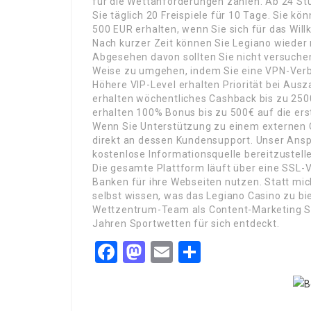
für die Wettanforderungen zählen. Ab 24 Stu
Sie täglich 20 Freispiele für 10 Tage. Sie k
500 EUR erhalten, wenn Sie sich für das W
Nach kurzer Zeit können Sie Legiano wieder n
Abgesehen davon sollten Sie nicht versuche
Weise zu umgehen, indem Sie eine VPN-Ver
Höhere VIP-Level erhalten Priorität bei Ausz
erhalten wöchentliches Cashback bis zu 2500
erhalten 100% Bonus bis zu 500€ auf die ers
Wenn Sie Unterstützung zu einem externen C
direkt an dessen Kundensupport. Unser Anspr
kostenlose Informationsquelle bereitzustell
Die gesamte Plattform läuft über eine SSL-V
Banken für ihre Webseiten nutzen. Statt mic
selbst wissen, was das Legiano Casino zu bi
Wettzentrum-Team als Content-Marketing Sp
Jahren Sportwetten für sich entdeckt.
Facebook
Mastodon
Email
Share