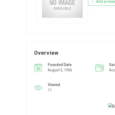
Add a revi
Overview
Founded Date
Se
August 5, 1906
Acc
Viewed
11