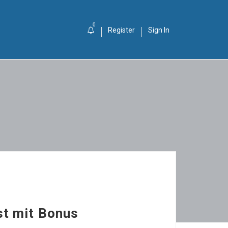
0
Register
Sign In
st mit Bonus