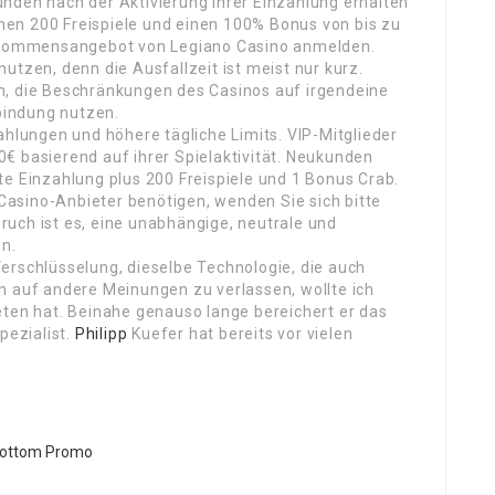
nden nach der Aktivierung Ihrer Einzahlung erhalten
önnen 200 Freispiele und einen 100% Bonus von bis zu
illkommensangebot von Legiano Casino anmelden.
utzen, denn die Ausfallzeit ist meist nur kurz.
n, die Beschränkungen des Casinos auf irgendeine
bindung nutzen.
ahlungen und höhere tägliche Limits. VIP-Mitglieder
€ basierend auf ihrer Spielaktivität. Neukunden
te Einzahlung plus 200 Freispiele und 1 Bonus Crab.
asino-Anbieter benötigen, wenden Sie sich bitte
uch ist es, eine unabhängige, neutrale und
en.
erschlüsselung, dieselbe Technologie, die auch
h auf andere Meinungen zu verlassen, wollte ich
eten hat. Beinahe genauso lange bereichert er das
ezialist.
Philipp
Kuefer hat bereits vor vielen