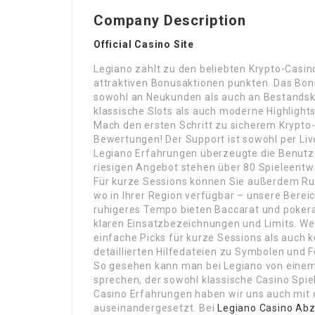
Company Description
Official Casino Site
Legiano zählt zu den beliebten Krypto-Casi
attraktiven Bonusaktionen punkten. Das Bonu
sowohl an Neukunden als auch an Bestandsk
klassische Slots als auch moderne Highlight
Mach den ersten Schritt zu sicherem Krypto
Bewertungen! Der Support ist sowohl per Liv
Legiano Erfahrungen überzeugte die Benutze
riesigen Angebot stehen über 80 Spieleentwi
Für kurze Sessions können Sie außerdem Rub
wo in Ihrer Region verfügbar – unsere Berei
ruhigeres Tempo bieten Baccarat und poker
klaren Einsatzbezeichnungen und Limits. We
einfache Picks für kurze Sessions als auch k
detaillierten Hilfedateien zu Symbolen und F
So gesehen kann man bei Legiano von einem e
sprechen, der sowohl klassische Casino Spie
Casino Erfahrungen haben wir uns auch mit
auseinandergesetzt. Bei
Legiano Casino Ab