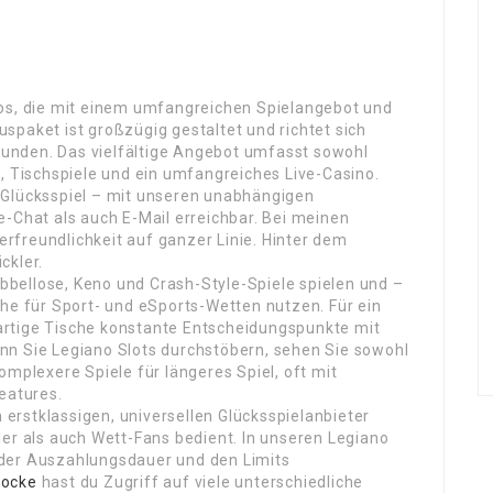
nos, die mit einem umfangreichen Spielangebot und
spaket ist großzügig gestaltet und richtet sich
unden. Das vielfältige Angebot umfasst sowohl
s, Tischspiele und ein umfangreiches Live-Casino.
-Glücksspiel – mit unseren unabhängigen
e-Chat als auch E-Mail erreichbar. Bei meinen
rfreundlichkeit auf ganzer Linie. Hinter dem
ckler.
bellose, Keno und Crash-Style-Spiele spielen und –
che für Sport- und eSports-Wetten nutzen. Für ein
artige Tische konstante Entscheidungspunkte mit
nn Sie Legiano Slots durchstöbern, sehen Sie sowohl
omplexere Spiele für längeres Spiel, oft mit
eatures.
rstklassigen, universellen Glücksspielanbieter
ler als auch Wett-Fans bedient. In unseren Legiano
 der Auszahlungsdauer und den Limits
zocke
hast du Zugriff auf viele unterschiedliche