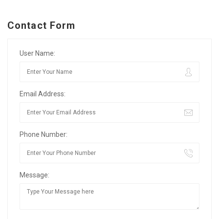
Contact Form
User Name:
Email Address:
Phone Number:
Message: