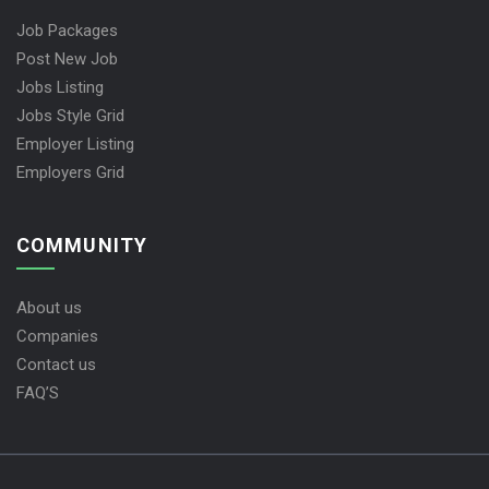
Job Packages
Post New Job
Jobs Listing
Jobs Style Grid
Employer Listing
Employers Grid
COMMUNITY
About us
Companies
Contact us
FAQ’S