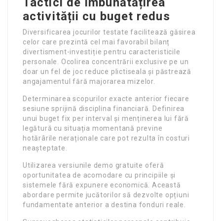
Tactici de îmbunătățirea
activității cu buget redus
Diversificarea jocurilor testate facilitează găsirea
celor care prezintă cel mai favorabil bilanț
divertisment-investiție pentru caracteristicile
personale. Ocolirea concentrării exclusive pe un
doar un fel de joc reduce plictiseala și păstrează
angajamentul fără majorarea mizelor.
Determinarea scopurilor exacte anterior fiecare
sesiune sprijină disciplina financiară. Definirea
unui buget fix per interval și menținerea lui fără
legătură cu situația momentană previne
hotărârile neraționale care pot rezulta în costuri
neașteptate.
Utilizarea versiunile demo gratuite oferă
oportunitatea de acomodare cu principiile și
sistemele fără expunere economică. Această
abordare permite jucătorilor să dezvolte opțiuni
fundamentate anterior a destina fonduri reale.