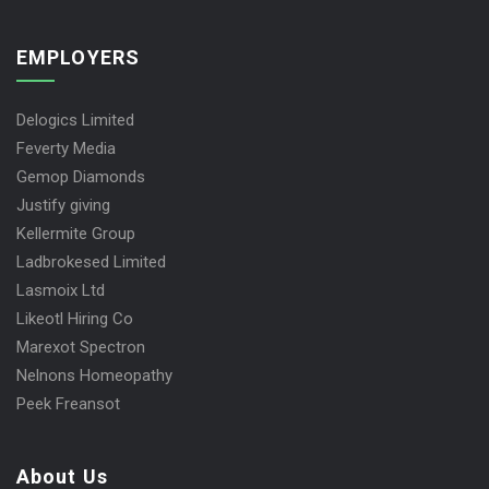
EMPLOYERS
Delogics Limited
Feverty Media
Gemop Diamonds
Justify giving
Kellermite Group
Ladbrokesed Limited
Lasmoix Ltd
Likeotl Hiring Co
Marexot Spectron
Nelnons Homeopathy
Peek Freansot
About Us