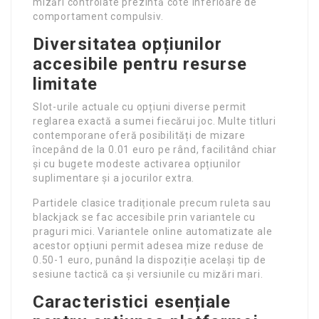
mizări controlate prezintă cote inferioare de
comportament compulsiv.
Diversitatea opțiunilor
accesibile pentru resurse
limitate
Slot-urile actuale cu opțiuni diverse permit
reglarea exactă a sumei fiecărui joc. Multe titluri
contemporane oferă posibilități de mizare
începând de la 0.01 euro pe rând, facilitând chiar
și cu bugete modeste activarea opțiunilor
suplimentare și a jocurilor extra.
Partidele clasice tradiționale precum ruleta sau
blackjack se fac accesibile prin variantele cu
praguri mici. Variantele online automatizate ale
acestor opțiuni permit adesea mize reduse de
0.50-1 euro, punând la dispoziție același tip de
sesiune tactică ca și versiunile cu mizări mari.
Caracteristici esențiale