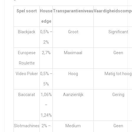
Spel soort
House
Transparantieniveau
Vaardigheidscomp
edge
Blackjack
0,5% –
Groot
Significant
2%
Europese
2,7%
Maximaal
Geen
Roulette
Video Poker
0,5% –
Hoog
Matig tot hoog
5%
Baccarat
1,06%
Aanzienlijk
Gering
–
1,24%
Slotmachines
2% –
Medium
Geen