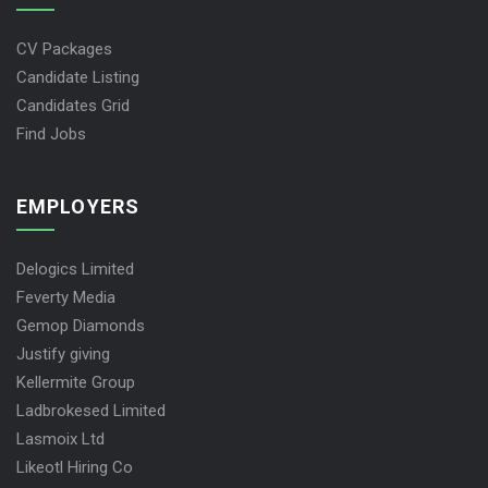
CV Packages
Candidate Listing
Candidates Grid
Find Jobs
EMPLOYERS
Delogics Limited
Feverty Media
Gemop Diamonds
Justify giving
Kellermite Group
Ladbrokesed Limited
Lasmoix Ltd
Likeotl Hiring Co