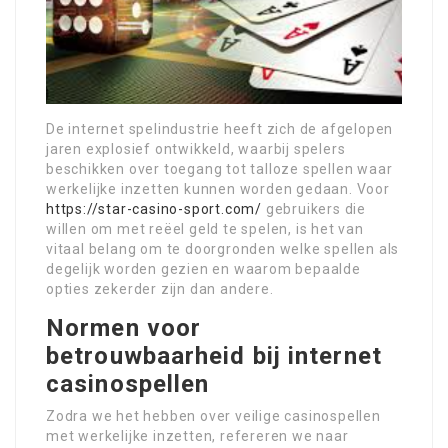
De internet spelindustrie heeft zich de afgelopen
jaren explosief ontwikkeld, waarbij spelers
beschikken over toegang tot talloze spellen waar
werkelijke inzetten kunnen worden gedaan. Voor
https://star-casino-sport.com/
gebruikers die
willen om met reëel geld te spelen, is het van
vitaal belang om te doorgronden welke spellen als
degelijk worden gezien en waarom bepaalde
opties zekerder zijn dan andere.
Normen voor
betrouwbaarheid bij internet
casinospellen
Zodra we het hebben over veilige casinospellen
met werkelijke inzetten, refereren we naar