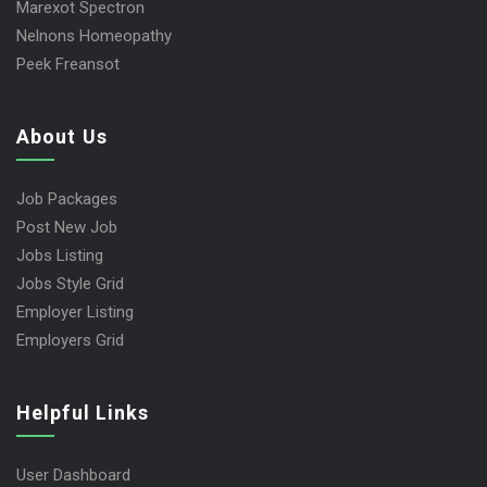
Marexot Spectron
Nelnons Homeopathy
Peek Freansot
About Us
Job Packages
Post New Job
Jobs Listing
Jobs Style Grid
Employer Listing
Employers Grid
Helpful Links
User Dashboard