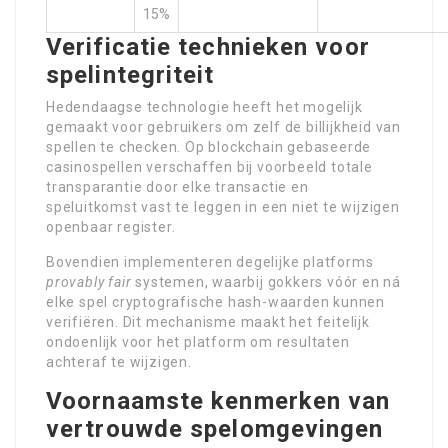
15%
Verificatie technieken voor
spelintegriteit
Hedendaagse technologie heeft het mogelijk
gemaakt voor gebruikers om zelf de billijkheid van
spellen te checken. Op blockchain gebaseerde
casinospellen verschaffen bij voorbeeld totale
transparantie door elke transactie en
speluitkomst vast te leggen in een niet te wijzigen
openbaar register.
Bovendien implementeren degelijke platforms
provably fair
systemen, waarbij gokkers vóór en ná
elke spel cryptografische hash-waarden kunnen
verifiëren. Dit mechanisme maakt het feitelijk
ondoenlijk voor het platform om resultaten
achteraf te wijzigen.
Voornaamste kenmerken van
vertrouwde spelomgevingen