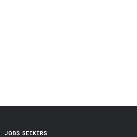
JOBS SEEKERS