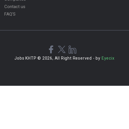
Contact us
FAQ’S
Jobs KHTP © 2026, All Right Reserved - by
Eyecix